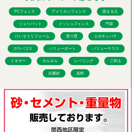
PCフェンス
アメリカンフェンス
固まる土
ジョリパット
メッシュフェンス
門扉
けいそうリフォーム
塗り壁
エポキシパテ
ガラパゴス
バリューポート
バリューテラス
ミキサー
モルタル
レベリング
三和土
抗菌砂
送料