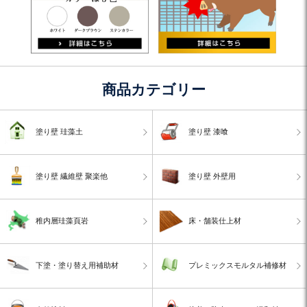
商品カテゴリー
塗り壁 珪藻土
塗り壁 漆喰
塗り壁 繊維壁 聚楽他
塗り壁 外壁用
稚内層珪藻頁岩
床・舗装仕上材
下塗・塗り替え用補助材
プレミックスモルタル補修材