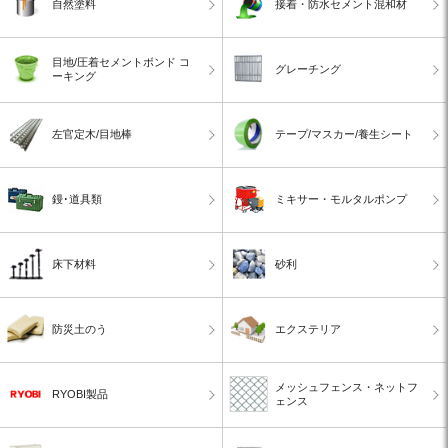
自然塗料
接着・防水セメント混和材
目地/圧着セメントボンド コ
グレーチング
ーキング
左官定木/目地棒
テープ/マスカー/養生シート
鏝･道具類
ミキサー・モルタルポンプ
床下材料
砂利
防災土のう
エクステリア
メッシュフェンス・ネットフ
RYOBI製品
ェンス