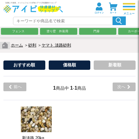
フェンス
塗り壁 外装用
門扉
カーポ
ホーム
＞
砂利
＞
ヤマト 淡路砂利
おすすめ順
価格順
新着順
前へ
次へ
1
1
1
商品中
-
商品
新淡路 20kg