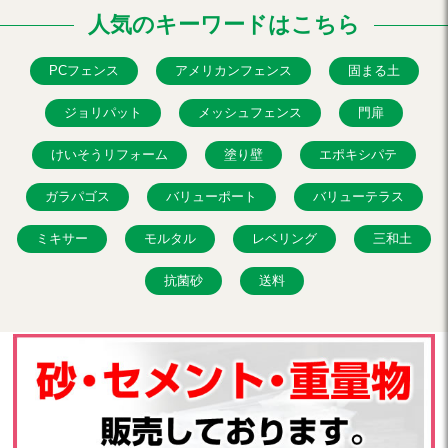
人気のキーワードはこちら
PCフェンス
アメリカンフェンス
固まる土
ジョリパット
メッシュフェンス
門扉
けいそうリフォーム
塗り壁
エポキシパテ
ガラパゴス
バリューポート
バリューテラス
ミキサー
モルタル
レベリング
三和土
抗菌砂
送料