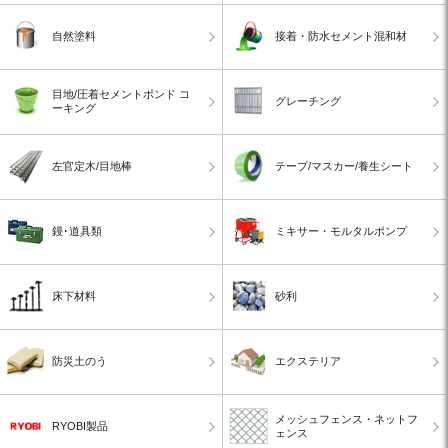
自然塗料
接着・防水セメント混和材
目地/圧着セメントボンド コ
グレーチング
ーキング
左官定木/目地棒
テープ/マスカー/養生シート
鏝･道具類
ミキサー・モルタルポンプ
床下材料
砂利
防災土のう
エクステリア
メッシュフェンス・ネットフ
RYOBI製品
ェンス