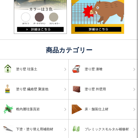
商品カテゴリー
塗り壁 珪藻土
塗り壁 漆喰
塗り壁 繊維壁 聚楽他
塗り壁 外壁用
稚内層珪藻頁岩
床・舗装仕上材
下塗・塗り替え用補助材
プレミックスモルタル補修材