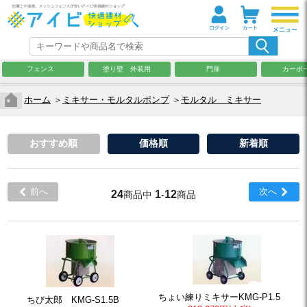
フェンス
塗り壁 外装用
門扉
カーポ
ホーム
＞
ミキサー・モルタルポンプ
＞
モルタル ミキサー
おすすめ順
価格順
新着順
前へ
次へ
24
1
12
商品中
-
商品
ちょい練りミキサーKMG-P1.5
ちび太郎 KMG-S1.5B