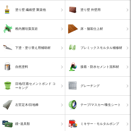
塗り壁 繊維壁 聚楽他
塗り壁 外壁用
稚内層珪藻頁岩
床・舗装仕上材
下塗・塗り替え用補助材
プレミックスモルタル補修材
自然塗料
接着・防水セメント混和材
目地/圧着セメントボンド コ
グレーチング
ーキング
左官定木/目地棒
テープ/マスカー/養生シート
鏝･道具類
ミキサー・モルタルポンプ