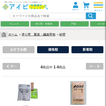
フェンス
塗り壁 外装用
門扉
カーポ
ホーム
＞
塗り壁 聚楽・繊維壁他
＞
砂壁
おすすめ順
価格順
新着順
前へ
次へ
4
1
4
商品中
-
商品