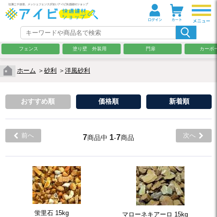
フェンス
塗り壁 外装用
門扉
カーポ
ホーム
＞
砂利
＞
洋風砂利
おすすめ順
価格順
新着順
前へ
次へ
7
1
7
商品中
-
商品
蛍里石 15kg
マローネキアーロ 15kg