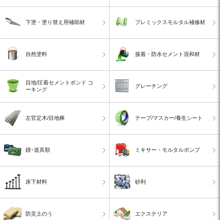
下塗・塗り替え用補助材
プレミックスモルタル補修材
自然塗料
接着・防水セメント混和材
目地/圧着セメントボンド コ
グレーチング
ーキング
左官定木/目地棒
テープ/マスカー/養生シート
鏝･道具類
ミキサー・モルタルポンプ
床下材料
砂利
防災土のう
エクステリア