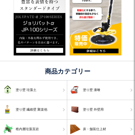
商品カテゴリー
塗り壁 珪藻土
塗り壁 漆喰
塗り壁 繊維壁 聚楽他
塗り壁 外壁用
稚内層珪藻頁岩
床・舗装仕上材