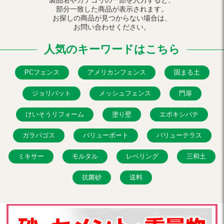
製品名やカテゴリの一部を入力すると、
部分一致した商品が表示されます。
お探しの商品が見つからない場合は、
お問い合わせください。
人気のキーワードはこちら
PCフェンス
アメリカンフェンス
固まる土
ジョリパット
メッシュフェンス
門扉
けいそうリフォーム
塗り壁
エポキシパテ
ガラパゴス
バリューポート
バリューテラス
ミキサー
モルタル
レベリング
三和土
抗菌砂
送料