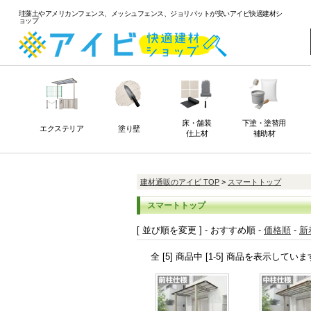
珪藻土やアメリカンフェンス、メッシュフェンス、ジョリパットが安いアイビ快適建材シ
ョップ
床・舗装
下塗・塗替用
エクステリア
塗り壁
仕上材
補助材
建材通販のアイビ TOP
>
スマートトップ
スマートトップ
[ 並び順を変更 ] -
おすすめ順
-
価格順
-
新
全 [5] 商品中 [1-5] 商品を表示していま