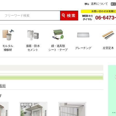
送料について
モルタル
接着・防水
鏝・道具類
グレーチング
左官定木
補修材
セメント
シート・テープ
着順
す