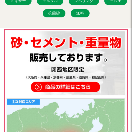
ミキサー
モルタル
レベリング
三和土
抗菌砂
送料