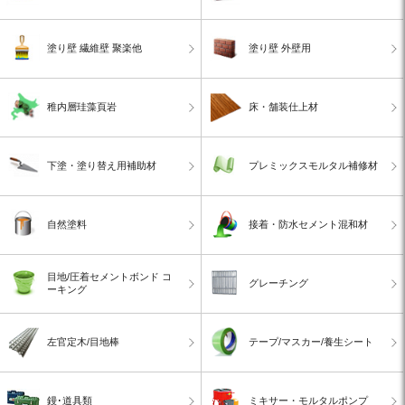
塗り壁 繊維壁 聚楽他
塗り壁 外壁用
稚内層珪藻頁岩
床・舗装仕上材
下塗・塗り替え用補助材
プレミックスモルタル補修材
自然塗料
接着・防水セメント混和材
目地/圧着セメントボンド コ
グレーチング
ーキング
左官定木/目地棒
テープ/マスカー/養生シート
鏝･道具類
ミキサー・モルタルポンプ