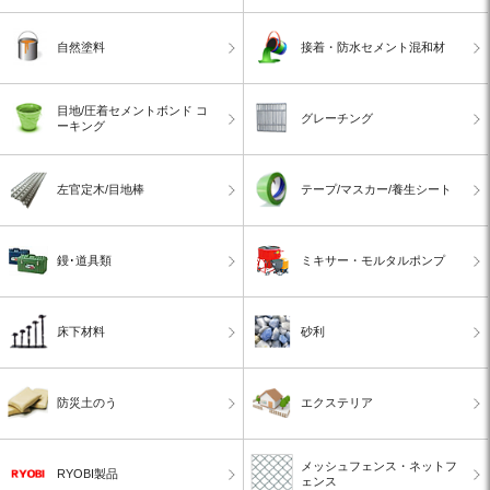
自然塗料
接着・防水セメント混和材
目地/圧着セメントボンド コ
グレーチング
ーキング
左官定木/目地棒
テープ/マスカー/養生シート
鏝･道具類
ミキサー・モルタルポンプ
床下材料
砂利
防災土のう
エクステリア
メッシュフェンス・ネットフ
RYOBI製品
ェンス