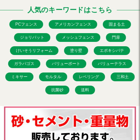
人気のキーワードはこちら
PCフェンス
アメリカンフェンス
固まる土
ジョリパット
メッシュフェンス
門扉
けいそうリフォーム
塗り壁
エポキシパテ
ガラパゴス
バリューポート
バリューテラス
ミキサー
モルタル
レベリング
三和土
抗菌砂
送料