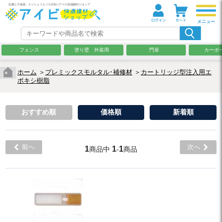
フェンス
塗り壁 外装用
門扉
カーポ
ホーム
＞
プレミックスモルタル･補修材
＞
カートリッジ型注入用エ
ポキシ樹脂
おすすめ順
価格順
新着順
前へ
次へ
1
1
1
商品中
-
商品