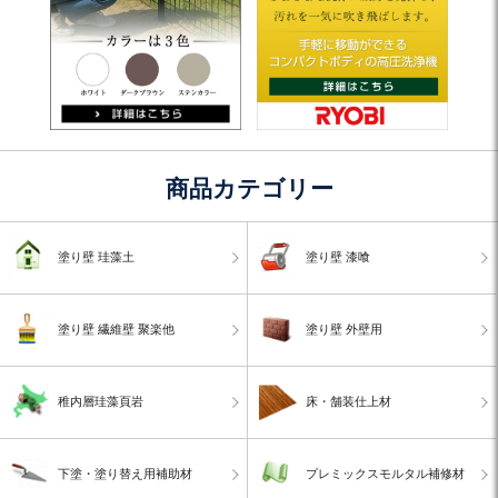
商品カテゴリー
塗り壁 珪藻土
塗り壁 漆喰
塗り壁 繊維壁 聚楽他
塗り壁 外壁用
稚内層珪藻頁岩
床・舗装仕上材
下塗・塗り替え用補助材
プレミックスモルタル補修材