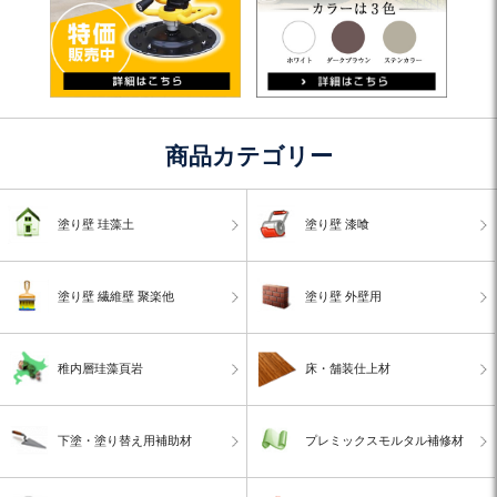
商品カテゴリー
塗り壁 珪藻土
塗り壁 漆喰
塗り壁 繊維壁 聚楽他
塗り壁 外壁用
稚内層珪藻頁岩
床・舗装仕上材
下塗・塗り替え用補助材
プレミックスモルタル補修材