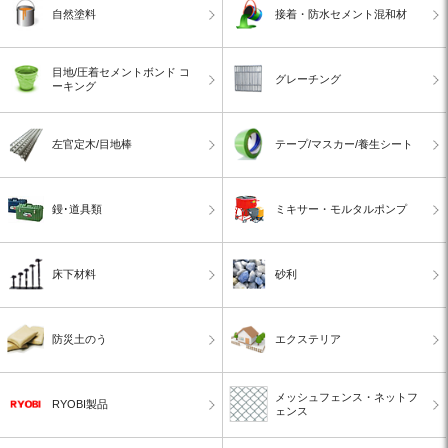
自然塗料
接着・防水セメント混和材
目地/圧着セメントボンド コ
グレーチング
ーキング
左官定木/目地棒
テープ/マスカー/養生シート
鏝･道具類
ミキサー・モルタルポンプ
床下材料
砂利
防災土のう
エクステリア
メッシュフェンス・ネットフ
RYOBI製品
ェンス