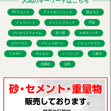
人気のキーワードはこちら
PCフェンス
アメリカンフェンス
固まる土
ジョリパット
メッシュフェンス
門扉
けいそうリフォーム
塗り壁
エポキシパテ
ガラパゴス
バリューポート
バリューテラス
ミキサー
モルタル
レベリング
三和土
抗菌砂
送料