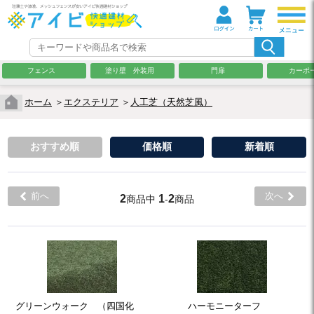
フェンス
塗り壁 外装用
門扉
カーポ
ホーム
＞
エクステリア
＞
人工芝（天然芝風）
おすすめ順
価格順
新着順
前へ
次へ
2
1
2
商品中
-
商品
グリーンウォーク （四国化
ハーモニーターフ