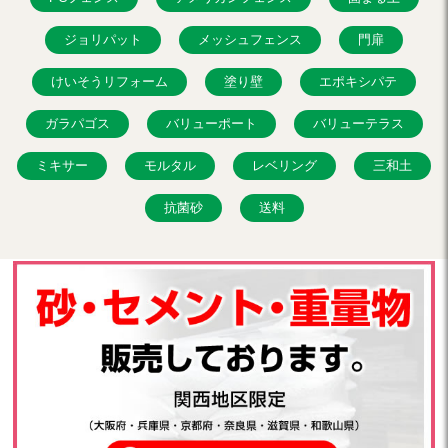
ジョリパット
メッシュフェンス
門扉
けいそうリフォーム
塗り壁
エポキシパテ
ガラパゴス
バリューポート
バリューテラス
ミキサー
モルタル
レベリング
三和土
抗菌砂
送料