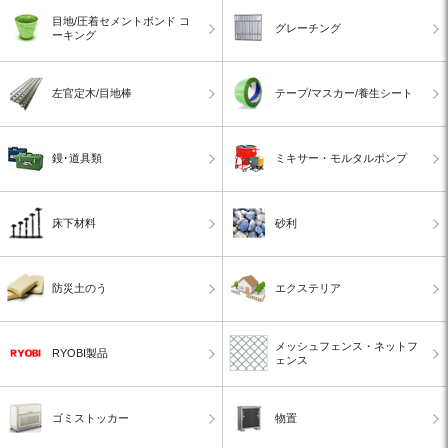
目地/圧着セメントボンド コ
グレーチング
ーキング
左官定木/目地棒
テープ/マスカー/養生シート
鏝･道具類
ミキサー・モルタルポンプ
床下材料
砂利
防災土のう
エクステリア
メッシュフェンス・ネットフ
RYOBI製品
ェンス
ゴミストッカー
物置