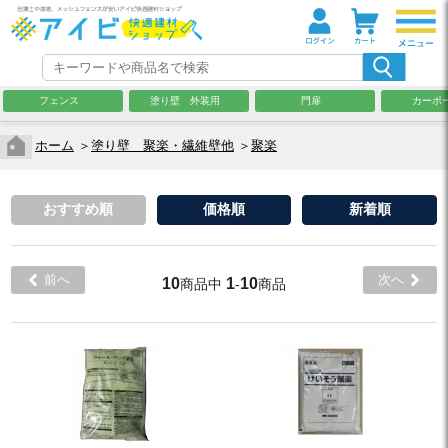
フェンス
塗り壁 外装用
門扉
カーポ
ホーム
＞
塗り壁 聚楽・繊維壁他
＞
聚楽
おすすめ順
価格順
新着順
前へ
次へ
10
1
10
商品中
-
商品