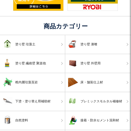
商品カテゴリー
塗り壁 珪藻土
塗り壁 漆喰
塗り壁 繊維壁 聚楽他
塗り壁 外壁用
稚内層珪藻頁岩
床・舗装仕上材
下塗・塗り替え用補助材
プレミックスモルタル補修材
自然塗料
接着・防水セメント混和材