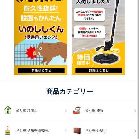
商品カテゴリー
塗り壁 珪藻土
塗り壁 漆喰
塗り壁 繊維壁 聚楽他
塗り壁 外壁用