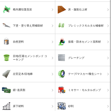
稚内層珪藻頁岩
床・舗装仕上材
下塗・塗り替え用補助材
プレミックスモルタル補修材
自然塗料
接着・防水セメント混和材
目地/圧着セメントボンド コ
グレーチング
ーキング
左官定木/目地棒
テープ/マスカー/養生シート
鏝･道具類
ミキサー・モルタルポンプ
床下材料
砂利