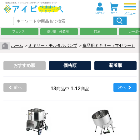
フェンス
塗り壁 外装用
門扉
カーポ
ホーム
＞
ミキサー・モルタルポンプ
＞
食品用ミキサー（マゼラー）
おすすめ順
価格順
新着順
前へ
次へ
13
1
12
商品中
-
商品