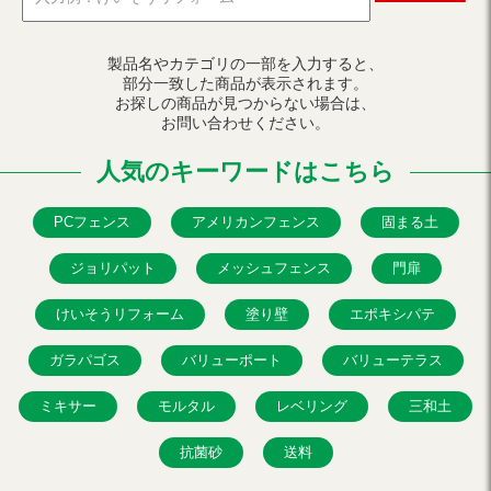
製品名やカテゴリの一部を入力すると、
部分一致した商品が表示されます。
お探しの商品が見つからない場合は、
お問い合わせください。
人気のキーワードはこちら
PCフェンス
アメリカンフェンス
固まる土
ジョリパット
メッシュフェンス
門扉
けいそうリフォーム
塗り壁
エポキシパテ
ガラパゴス
バリューポート
バリューテラス
ミキサー
モルタル
レベリング
三和土
抗菌砂
送料