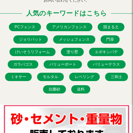
お問い合わせください。
人気のキーワードはこちら
PCフェンス
アメリカンフェンス
固まる土
ジョリパット
メッシュフェンス
門扉
けいそうリフォーム
塗り壁
エポキシパテ
ガラパゴス
バリューポート
バリューテラス
ミキサー
モルタル
レベリング
三和土
抗菌砂
送料