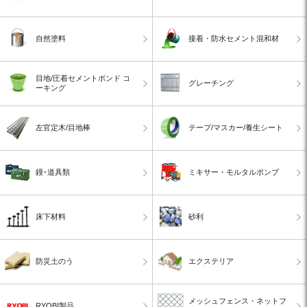
自然塗料
接着・防水セメント混和材
目地/圧着セメントボンド コ
グレーチング
ーキング
左官定木/目地棒
テープ/マスカー/養生シート
鏝･道具類
ミキサー・モルタルポンプ
床下材料
砂利
防災土のう
エクステリア
メッシュフェンス・ネットフ
RYOBI製品