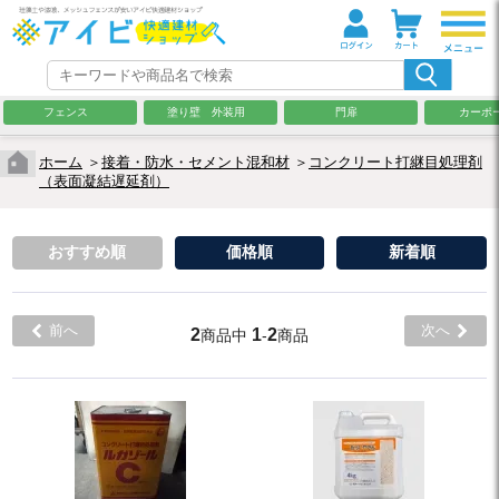
フェンス
塗り壁 外装用
門扉
カーポ
ホーム
＞
接着・防水・セメント混和材
＞
コンクリート打継目処理剤
（表面凝結遅延剤）
おすすめ順
価格順
新着順
前へ
次へ
2
1
2
商品中
-
商品