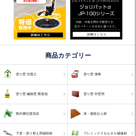
商品カテゴリー
塗り壁 珪藻土
塗り壁 漆喰
塗り壁 繊維壁 聚楽他
塗り壁 外壁用
稚内層珪藻頁岩
床・舗装仕上材
下塗・塗り替え用補助材
プレミックスモルタル補修材