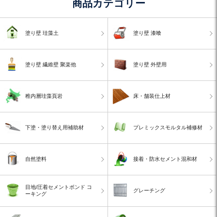
商品カテゴリー
塗り壁 珪藻土
塗り壁 漆喰
塗り壁 繊維壁 聚楽他
塗り壁 外壁用
稚内層珪藻頁岩
床・舗装仕上材
下塗・塗り替え用補助材
プレミックスモルタル補修材
自然塗料
接着・防水セメント混和材
目地/圧着セメントボンド コ
グレーチング
ーキング