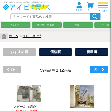
フェンス
塗り壁 外装用
門扉
カーポ
ホーム
＞
スピーネR型
おすすめ順
価格順
新着順
前へ
次へ
59
1
12
商品中
-
商品
スピーネ（紹介）