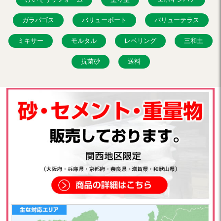
ガラパゴス
バリューポート
バリューテラス
ミキサー
モルタル
レベリング
三和土
抗菌砂
送料