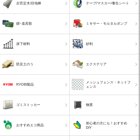
左官定木/目地棒
テープ/マスカー/養生シート
鏝･道具類
ミキサー・モルタルポンプ
床下材料
砂利
防災土のう
エクステリア
メッシュフェンス・ネットフ
RYOBI製品
ェンス
ゴミストッカー
物置
初心者の方にも！おすすめ
おすすめエコ商品
DIY