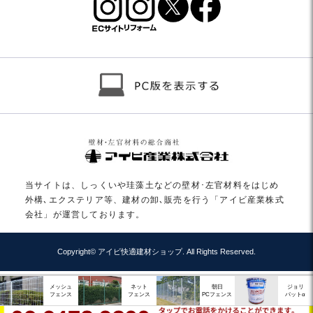
当サイトは、しっくいや珪藻土などの壁材･左官材料をはじめ
外構､エクステリア等、建材の卸､販売を行う「アイビ産業株式
会社」が運営しております。
Copyright© アイビ快適建材ショップ. All Rights Reserved.
メッシュ
ネット
朝日
ジョリ
フェンス
フェンス
PCフェンス
パットα