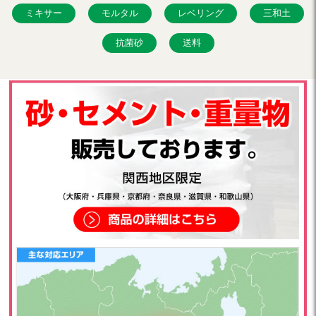
ミキサー
モルタル
レベリング
三和土
抗菌砂
送料