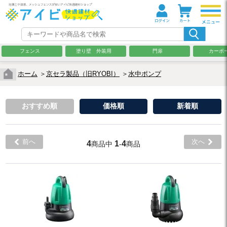
フェンス
塗り壁 外装用
門扉
カーポ
ホーム
＞
京セラ製品（旧RYOBI）
＞
水中ポンプ
おすすめ順
価格順
新着順
前へ
次へ
4
1
4
商品中
-
商品