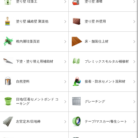
塗り壁 珪藻土
塗り壁 漆喰
塗り壁 繊維壁 聚楽他
塗り壁 外壁用
稚内層珪藻頁岩
床・舗装仕上材
下塗・塗り替え用補助材
プレミックスモルタル補修材
自然塗料
接着・防水セメント混和材
目地/圧着セメントボンド コ
グレーチング
ーキング
左官定木/目地棒
テープ/マスカー/養生シート