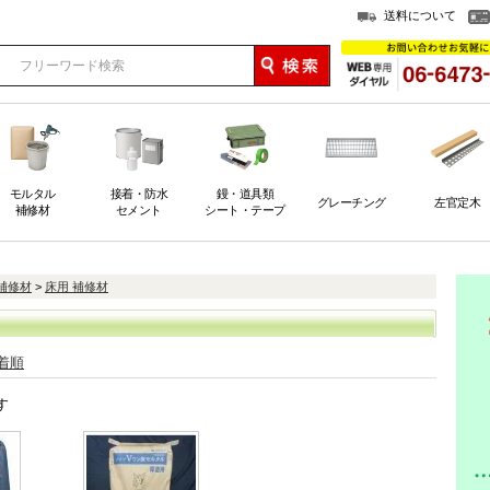
送料について
モルタル
接着・防水
鏝・道具類
グレーチング
左官定木
補修材
セメント
シート・テープ
補修材
>
床用 補修材
着順
す