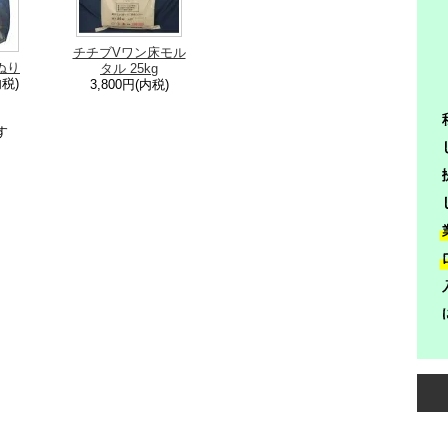
チチブVワン床モル
ぬり
タル 25kg
内税)
3,800円(内税)
す