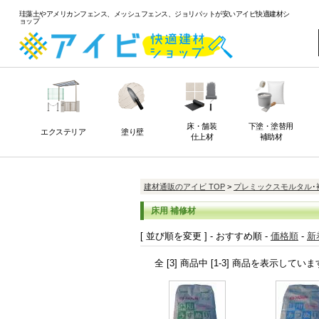
珪藻土やアメリカンフェンス、メッシュフェンス、ジョリパットが安いアイビ快適建材シ
ョップ
床・舗装
下塗・塗替用
エクステリア
塗り壁
仕上材
補助材
建材通販のアイビ TOP
>
プレミックスモルタル･
床用 補修材
[ 並び順を変更 ] -
おすすめ順
-
価格順
-
新
全 [3] 商品中 [1-3] 商品を表示していま