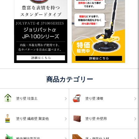
商品カテゴリー
塗り壁 珪藻土
塗り壁 漆喰
塗り壁 繊維壁 聚楽他
塗り壁 外壁用
稚内層珪藻頁岩
床・舗装仕上材