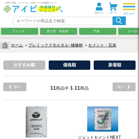
フェンス
塗り壁 外装用
門扉
カーポ
ホーム
＞
プレミックスモルタル･補修材
＞
セメント・石灰
おすすめ順
価格順
新着順
前へ
次へ
11
1
11
商品中
-
商品
ジェットセメントNEXT