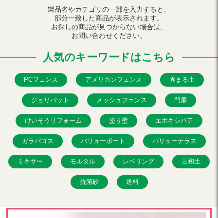
製品名やカテゴリの一部を入力すると、
部分一致した商品が表示されます。
お探しの商品が見つからない場合は、
お問い合わせください。
人気のキーワードはこちら
PCフェンス
アメリカンフェンス
固まる土
ジョリパット
メッシュフェンス
門扉
けいそうリフォーム
塗り壁
エポキシパテ
ガラパゴス
バリューポート
バリューテラス
ミキサー
モルタル
レベリング
三和土
抗菌砂
送料