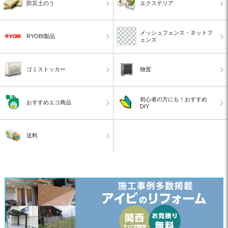
防災土のう
エクステリア
メッシュフェンス・ネットフ
RYOBI製品
ェンス
ゴミストッカー
物置
初心者の方にも！おすすめ
おすすめエコ商品
DIY
送料