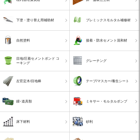
下塗・塗り替え用補助材
プレミックスモルタル補修材
自然塗料
接着・防水セメント混和材
目地/圧着セメントボンド コ
グレーチング
ーキング
左官定木/目地棒
テープ/マスカー/養生シート
鏝･道具類
ミキサー・モルタルポンプ
床下材料
砂利