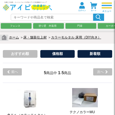
フェンス
塗り壁 外装用
門扉
カーポ
ホーム
＞
床・舗装仕上材
＞
カラーモルタル 床用（DIY向き）
おすすめ順
価格順
新着順
前へ
次へ
5
1
5
商品中
-
商品
テクノカラーMU