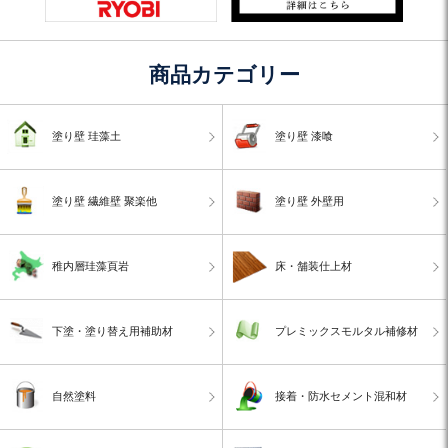
商品カテゴリー
塗り壁 珪藻土
塗り壁 漆喰
塗り壁 繊維壁 聚楽他
塗り壁 外壁用
稚内層珪藻頁岩
床・舗装仕上材
下塗・塗り替え用補助材
プレミックスモルタル補修材
自然塗料
接着・防水セメント混和材