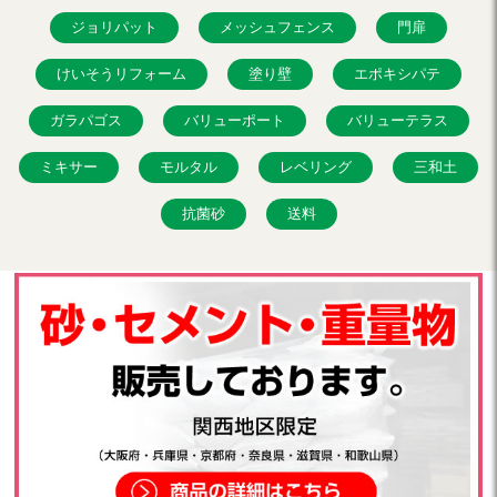
ジョリパット
メッシュフェンス
門扉
けいそうリフォーム
塗り壁
エポキシパテ
ガラパゴス
バリューポート
バリューテラス
ミキサー
モルタル
レベリング
三和土
抗菌砂
送料