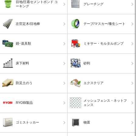
目地/圧着セメントボンド コ
グレーチング
ーキング
左官定木/目地棒
テープ/マスカー/養生シート
鏝･道具類
ミキサー・モルタルポンプ
床下材料
砂利
防災土のう
エクステリア
メッシュフェンス・ネットフ
RYOBI製品
ェンス
ゴミストッカー
物置