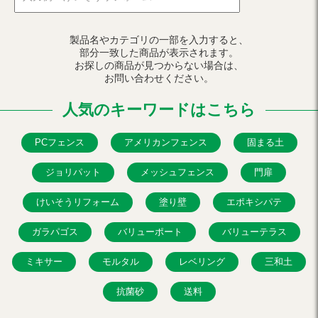
製品名やカテゴリの一部を入力すると、
部分一致した商品が表示されます。
お探しの商品が見つからない場合は、
お問い合わせください。
人気のキーワードはこちら
PCフェンス
アメリカンフェンス
固まる土
ジョリパット
メッシュフェンス
門扉
けいそうリフォーム
塗り壁
エポキシパテ
ガラパゴス
バリューポート
バリューテラス
ミキサー
モルタル
レベリング
三和土
抗菌砂
送料