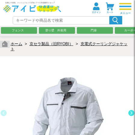
フェンス
塗り壁 外装用
門扉
カーポ
ホーム
>
京セラ製品（旧RYOBI）
>
充電式クーリングジャケッ
ト