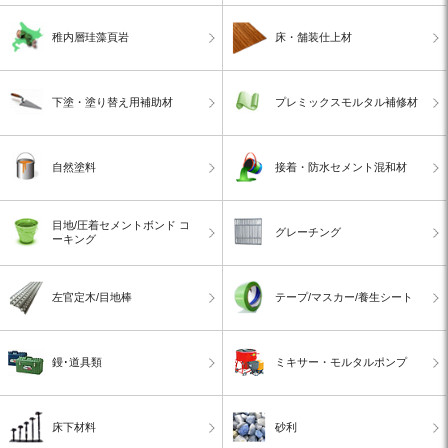
稚内層珪藻頁岩
床・舗装仕上材
下塗・塗り替え用補助材
プレミックスモルタル補修材
自然塗料
接着・防水セメント混和材
目地/圧着セメントボンド コ
グレーチング
ーキング
左官定木/目地棒
テープ/マスカー/養生シート
鏝･道具類
ミキサー・モルタルポンプ
床下材料
砂利