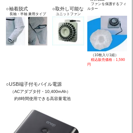
ファンを保護するフィ
○袖着脱式
○取外し可能な
ルター
長袖・半袖 兼用タイプ
ユニットファン
・・
・・
・・
・・
（10枚入り1組）
税込販売価格：1,590
円
○USB端子付モバイル電源
（ACアダプタ付・10,400mAh）
約8時間使用できる高容量電池