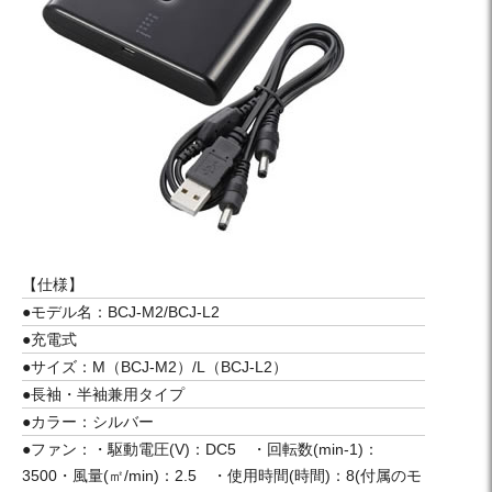
【仕様】
●モデル名：BCJ-M2/BCJ-L2
●充電式
●サイズ：M（BCJ-M2）/L（BCJ-L2）
●長袖・半袖兼用タイプ
●カラー：シルバー
●ファン：・駆動電圧(V)：DC5 ・回転数(min-1)：
3500・風量(㎡/min)：2.5 ・使用時間(時間)：8(付属のモ