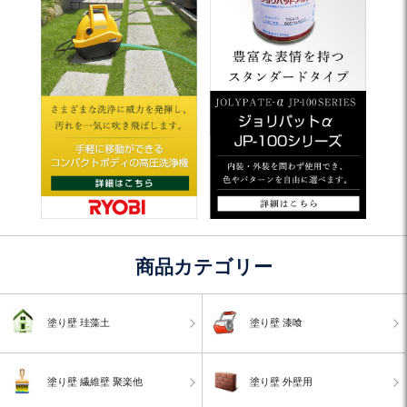
商品カテゴリー
塗り壁 珪藻土
塗り壁 漆喰
塗り壁 繊維壁 聚楽他
塗り壁 外壁用