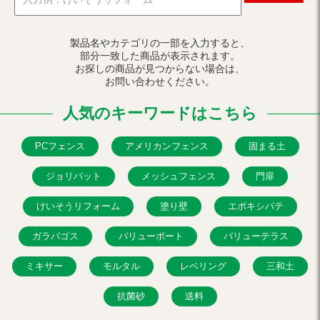
製品名やカテゴリの一部を入力すると、
部分一致した商品が表示されます。
お探しの商品が見つからない場合は、
お問い合わせください。
人気のキーワードはこちら
PCフェンス
アメリカンフェンス
固まる土
ジョリパット
メッシュフェンス
門扉
けいそうリフォーム
塗り壁
エポキシパテ
ガラパゴス
バリューポート
バリューテラス
ミキサー
モルタル
レベリング
三和土
抗菌砂
送料