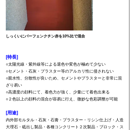
しっくいにパーフェンクチン赤を10%比で混合
[特長]
○太陽光線・紫外線等による退色や変色が極めて少ない
○セメント・石灰・プラスター等のアルカリ性に侵されない
○親水性、分散性が良いため、セメントやプラスターと非常に混
ざり易い
○高濃度の顔料にて、着色力が強く、少量にて着色出来る
○２色以上の顔料の混合が容易に行え、微妙な色彩調整が可能
[用途]
内外部モルタル・石灰・石膏・プラスター・リシン仕上げ・人造
大理石・砥出し製品・各種コンクリート２次製品・ブロック・ス