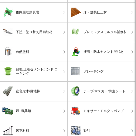
稚内層珪藻頁岩
床・舗装仕上材
下塗・塗り替え用補助材
プレミックスモルタル補修材
自然塗料
接着・防水セメント混和材
目地/圧着セメントボンド コ
グレーチング
ーキング
左官定木/目地棒
テープ/マスカー/養生シート
鏝･道具類
ミキサー・モルタルポンプ
床下材料
砂利