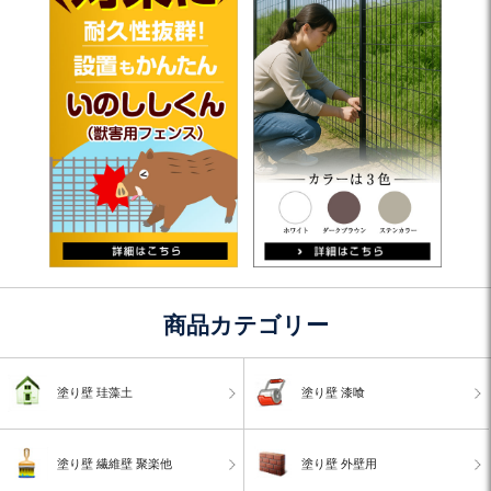
商品カテゴリー
塗り壁 珪藻土
塗り壁 漆喰
塗り壁 繊維壁 聚楽他
塗り壁 外壁用