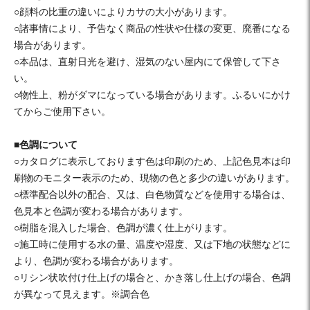
○顔料の比重の違いによりカサの大小があります。
○諸事情により、予告なく商品の性状や仕様の変更、廃番になる
場合があります。
○本品は、直射日光を避け、湿気のない屋内にて保管して下さ
い。
○物性上、粉がダマになっている場合があります。ふるいにかけ
てからご使用下さい。
■色調について
○カタログに表示しております色は印刷のため、上記色見本は印
刷物のモニター表示のため、現物の色と多少の違いがあります。
○標準配合以外の配合、又は、白色物質などを使用する場合は、
色見本と色調が変わる場合があります。
○樹脂を混入した場合、色調が濃く仕上がります。
○施工時に使用する水の量、温度や湿度、又は下地の状態などに
より、色調が変わる場合があります。
○リシン状吹付け仕上げの場合と、かき落し仕上げの場合、色調
が異なって見えます。※調合色