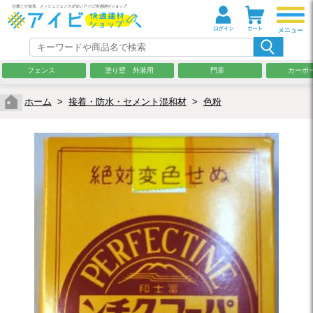
フェンス
塗り壁 外装用
門扉
カーポ
ホーム
>
接着・防水・セメント混和材
>
色粉