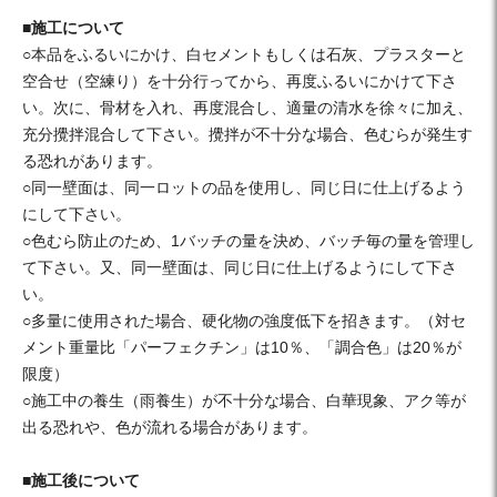
■施工について
○本品をふるいにかけ、白セメントもしくは石灰、プラスターと
空合せ（空練り）を十分行ってから、再度ふるいにかけて下さ
い。次に、骨材を入れ、再度混合し、適量の清水を徐々に加え、
充分攪拌混合して下さい。攪拌が不十分な場合、色むらが発生す
る恐れがあります。
○同一壁面は、同一ロットの品を使用し、同じ日に仕上げるよう
にして下さい。
○色むら防止のため、1バッチの量を決め、バッチ毎の量を管理し
て下さい。又、同一壁面は、同じ日に仕上げるようにして下さ
い。
○多量に使用された場合、硬化物の強度低下を招きます。（対セ
メント重量比「パーフェクチン」は10％、「調合色」は20％が
限度）
○施工中の養生（雨養生）が不十分な場合、白華現象、アク等が
出る恐れや、色が流れる場合があります。
■施工後について