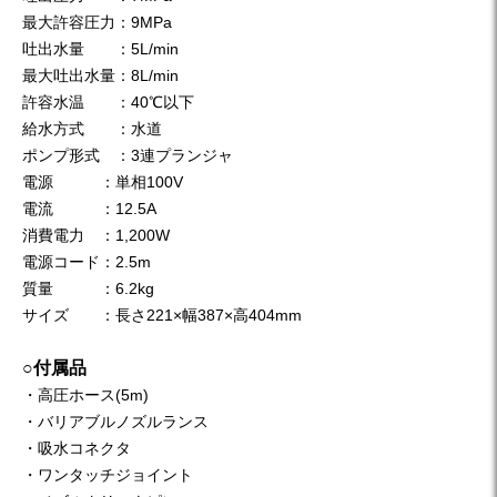
最大許容圧力：9MPa
吐出水量 ：5L/min
最大吐出水量：8L/min
許容水温 ：40℃以下
給水方式 ：水道
ポンプ形式 ：3連プランジャ
電源 ：単相100V
電流 ：12.5A
消費電力 ：1,200W
電源コード：2.5m
質量 ：6.2kg
サイズ ：長さ221×幅387×高404mm
○付属品
・高圧ホース(5m)
・バリアブルノズルランス
・吸水コネクタ
・ワンタッチジョイント