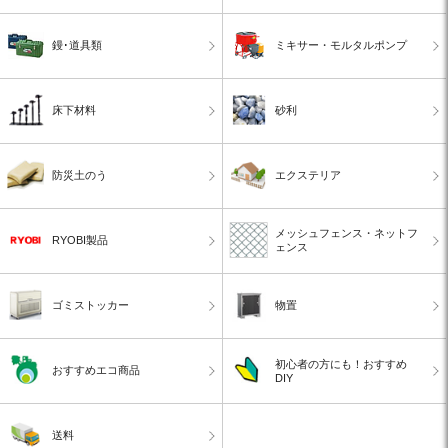
鏝･道具類
ミキサー・モルタルポンプ
床下材料
砂利
防災土のう
エクステリア
メッシュフェンス・ネットフ
RYOBI製品
ェンス
ゴミストッカー
物置
初心者の方にも！おすすめ
おすすめエコ商品
DIY
送料