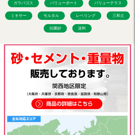
ガラパゴス
バリューポート
バリューテラス
ミキサー
モルタル
レベリング
三和土
抗菌砂
送料