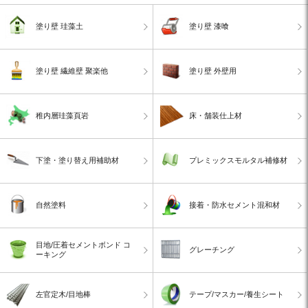
塗り壁 珪藻土
塗り壁 漆喰
塗り壁 繊維壁 聚楽他
塗り壁 外壁用
稚内層珪藻頁岩
床・舗装仕上材
下塗・塗り替え用補助材
プレミックスモルタル補修材
自然塗料
接着・防水セメント混和材
目地/圧着セメントボンド コ
グレーチング
ーキング
左官定木/目地棒
テープ/マスカー/養生シート