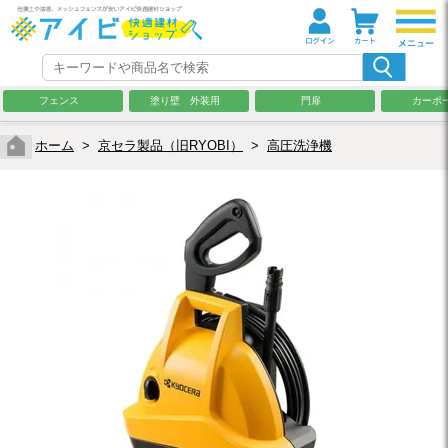
フェンス
塗り壁 外装用
門扉
カーポ
ホーム
>
京セラ製品（旧RYOBI）
>
高圧洗浄機