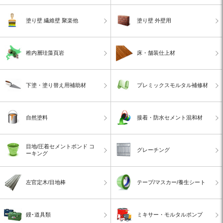
塗り壁 繊維壁 聚楽他
塗り壁 外壁用
稚内層珪藻頁岩
床・舗装仕上材
下塗・塗り替え用補助材
プレミックスモルタル補修材
自然塗料
接着・防水セメント混和材
目地/圧着セメントボンド コ
グレーチング
ーキング
左官定木/目地棒
テープ/マスカー/養生シート
鏝･道具類
ミキサー・モルタルポンプ