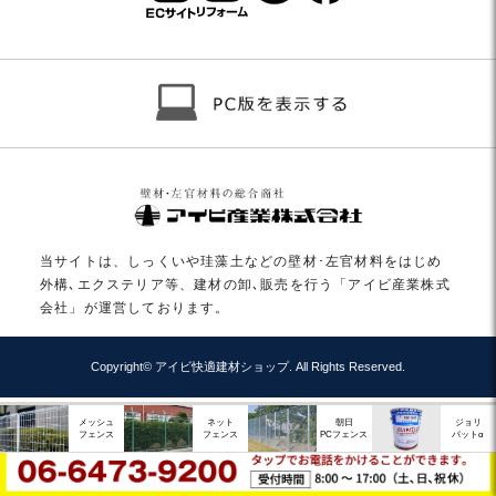
当サイトは、しっくいや珪藻土などの壁材･左官材料をはじめ
外構､エクステリア等、建材の卸､販売を行う「アイビ産業株式
会社」が運営しております。
Copyright© アイビ快適建材ショップ. All Rights Reserved.
メッシュ
ネット
朝日
ジョリ
フェンス
フェンス
PCフェンス
パットα