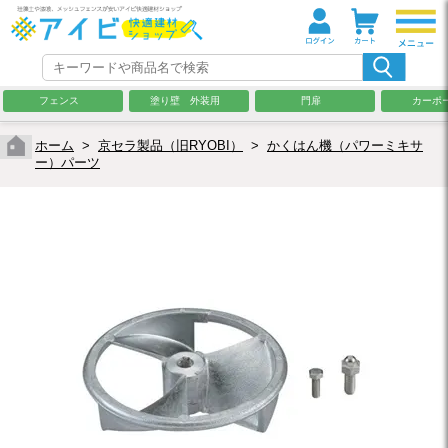
フェンス
塗り壁 外装用
門扉
カーポ
ホーム
>
京セラ製品（旧RYOBI）
>
かくはん機（パワーミキサ
ー）パーツ