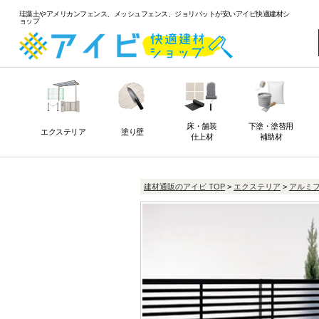
珪藻土やアメリカンフェンス、メッシュフェンス、ジョリパットが安いアイビ快適建材シ
ョップ
床・舗装
下塗・塗替用
エクステリア
塗り壁
仕上材
補助材
建材通販のアイビ TOP
>
エクステリア
>
アルミ