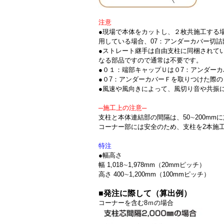
注意
●現場で本体をカットし、２枚共施工する
用している場合、07：アンダーカバー切詰
●ストレート継手は自由支柱に同梱されて
なる部品ですので通常は不要です。
●０１：端部キャップＵは０7：アンダー
●０7：アンダーカバーＦを取りつけた際の
●風速や風向きによって、風切り音や共振
─施工上の注意─
支柱と本体連結部の間隔は、50∼200mm
コーナー部には安全のため、支柱を2本施
特注
●幅高さ
幅 1,018∼1,978mm（20mmピッチ）
高さ 400∼1,200mm（100mmピッチ）
■発注に際して（算出例）
コーナーを含む8ｍの場合