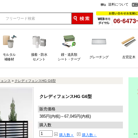
送料について
モルタル
接着・防水
鏝・道具類
グレーチング
左官定木
補修材
セメント
シート・テープ
フェンス
>
クレディフェンスHG G6型
クレディフェンスHG G6型
販売価格
385円(内税)～67,045円(内税)
購入数
購入数＋
購入数－