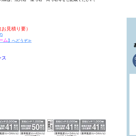
。
途お見積り要）
の
ーム
】へどうぞ≫
ンス