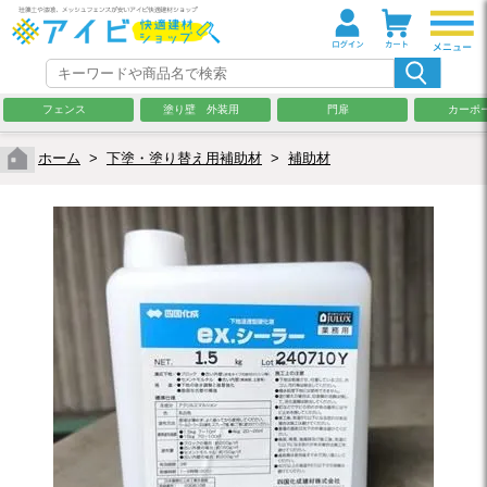
フェンス
塗り壁 外装用
門扉
カーポ
ホーム
>
下塗・塗り替え用補助材
>
補助材