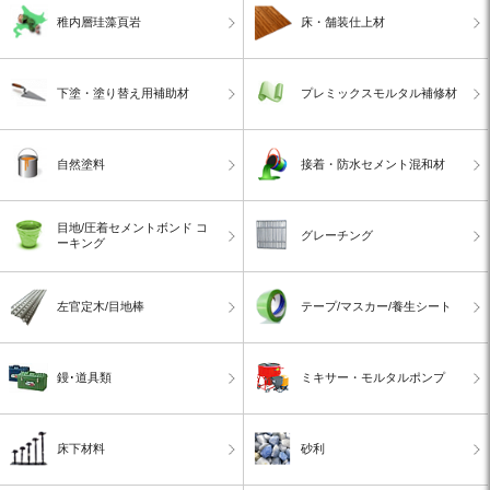
稚内層珪藻頁岩
床・舗装仕上材
下塗・塗り替え用補助材
プレミックスモルタル補修材
自然塗料
接着・防水セメント混和材
目地/圧着セメントボンド コ
グレーチング
ーキング
左官定木/目地棒
テープ/マスカー/養生シート
鏝･道具類
ミキサー・モルタルポンプ
床下材料
砂利