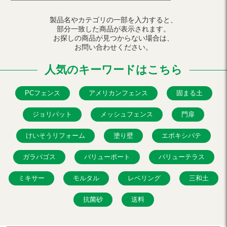
製品名やカテゴリの一部を入力すると、
部分一致した商品が表示されます。
お探しの商品が見つからない場合は、
お問い合わせください。
人気のキーワードはこちら
PCフェンス
アメリカンフェンス
固まる土
ジョリパット
メッシュフェンス
門扉
けいそうリフォーム
塗り壁
エポキシパテ
ガラパゴス
バリューポート
バリューテラス
ミキサー
モルタル
レベリング
三和土
抗菌砂
送料