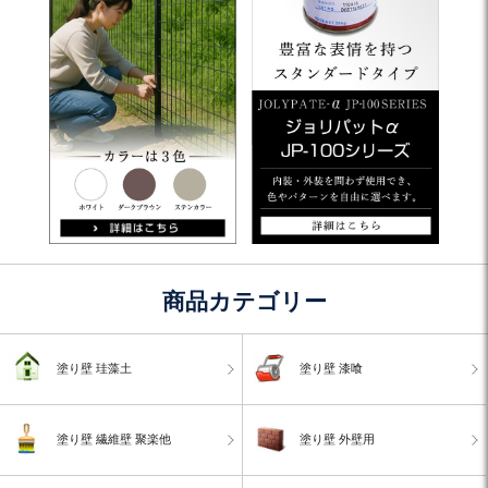
商品カテゴリー
塗り壁 珪藻土
塗り壁 漆喰
塗り壁 繊維壁 聚楽他
塗り壁 外壁用