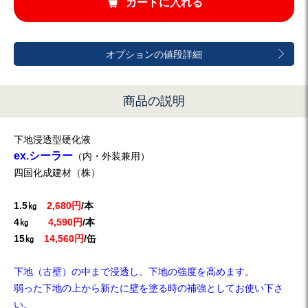
カートに入れる
オプションの値段詳細
商品の説明
下地浸透型硬化液
ex.シーラー
（内・外装兼用）
四国化成建材（株）
1.5㎏
2,680円
/本
4㎏
4,590円
/本
15㎏
14,560円
/缶
下地（古壁）の中まで浸透し、下地の強度を高めます。
弱った下地の上から新たに壁を塗る時の補強としてお使い下さ
い。