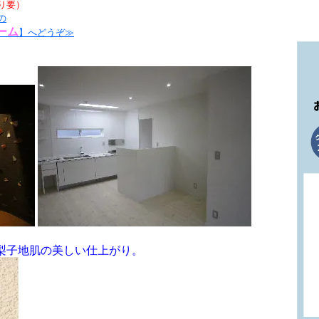
り要）
の
ーム
】へどうぞ≫
梨子地肌の美しい仕上がり。