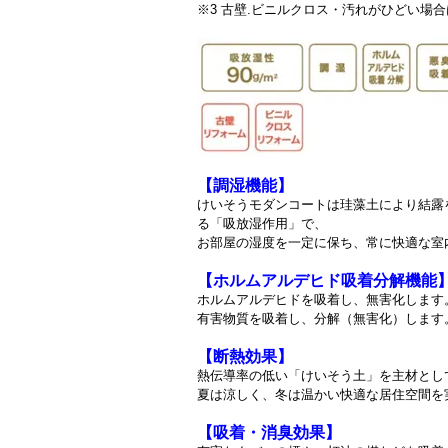
※3 古壁.ビニルクロス・汚れがひどい場合
【調湿機能】
けいそうモダンコートは珪藻土により結露
る「吸放湿作用」で、
お部屋の湿度を一定に保ち、常に快適な室
【ホルムアルデヒド吸着分解機能
ホルムアルデヒドを吸着し、無害化します
有害物質を吸着し、分解（無害化）します
【断熱効果】
熱伝導率の低い「けいそう土」を主材とし
夏は涼しく、冬は温かい快適な居住空間を
【吸着・消臭効果】