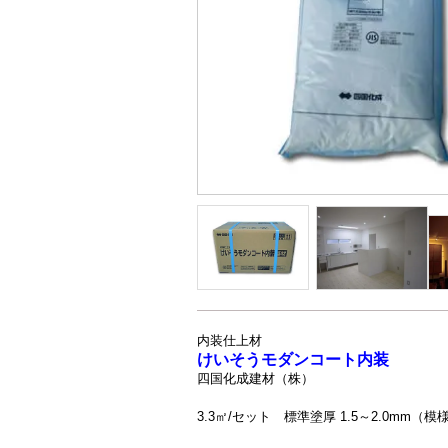
内装仕上材
けいそうモダンコート内装
四国化成建材（株）
3.3㎡/セット 標準塗厚 1.5～2.0mm