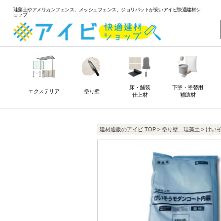
珪藻土やアメリカンフェンス、メッシュフェンス、ジョリパットが安いアイビ快適建材シ
ョップ
床・舗装
下塗・塗替用
エクステリア
塗り壁
仕上材
補助材
建材通販のアイビ TOP
>
塗り壁 珪藻土
>
けい