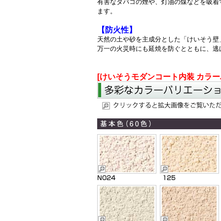
有害なタバコの煙や、灯油の煤などを吸着
ます。
【防火性】
天然の土や砂を主成分とした「けいそう壁
万一の火災時にも延焼を防ぐとともに、逃
[けいそうモダンコート内装 カラー